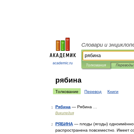
Словари и энциклоп
academic.ru
Толкования
Переводы
рябина
Толкование
Перевод
Книги
Рябина
— Рябина …
1
Википедия
РЯБИНА
— плоды (ягоды) одноимённог
2
распространена повсеместно. Имеет с