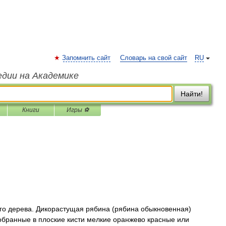
Запомнить сайт
Словарь на свой сайт
RU
едии на Академике
Найти!
Книги
Игры ⚽
о дерева. Дикорастущая рябина (рябина обыкновенная)
обранные в плоские кисти мелкие оранжево красные или