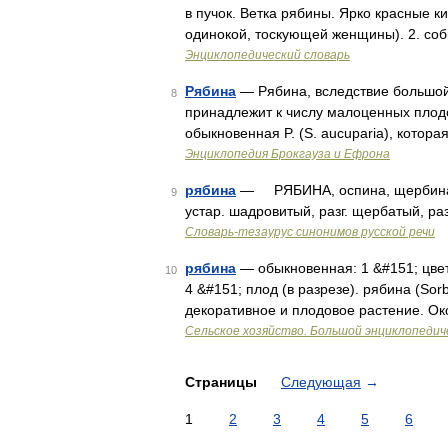
в пучок. Ветка рябины. Ярко красные ки
одинокой, тоскующей женщины). 2. соб
Энциклопедический словарь
Рябина
— Рябина, вследствие большой 
8
принадлежит к числу малоценных плод
обыкновенная P. (S. aucuparia), котора
Энциклопедия Брокгауза и Ефрона
рябина
— РЯБИНА, оспина, щербина
9
устар. шадровитый, разг. щербатый, раз
Словарь-тезаурус синонимов русской речи
рябина
— обыкновенная: 1 &#151; цвету
10
4 &#151; плод (в разрезе). рябина (Sor
декоративное и плодовое растение. Ок
Сельское хозяйство. Большой энциклопедич
Страницы
Следующая
→
1
2
3
4
5
6