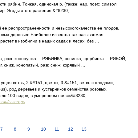
сти рябин. Тонкая, одинокая р. (также: нар. поэт.; символ
ир. Ягоды этого растения.&#8230; …
ее распространенности и невысокогокачества ее плодов,
овых деревьев.Наиболее известна так называемая
ярастет в изобилии в наших садах и лесах, без …
, разг. конопушка РЯБИНКА, оспинка, щербинка РЯБОЙ,
г. сниж. конопатый, разг. сниж. корявый …
щая ветвь; 2 &#151; цветок; 3 &#151; ветвь с плодами;
bus), род деревьев и кустарников семейства розовых,
оло 100 видов, в умеренном поясе&#8230; …
еский словарь
7
8
9
10
11
12
13