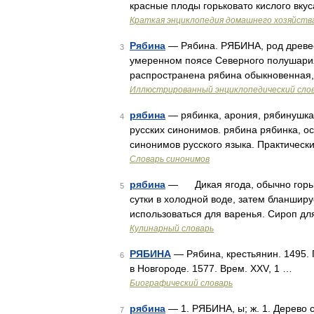
красные плоды горьковато кислого вку
Краткая энциклопедия домашнего хозяйств
Рябина
— Рябина. РЯБИНА, род древесн
3
умеренном поясе Северного полушария.
распространена рябина обыкновенная,
Иллюстрированный энциклопедический сло
рябина
— рябинка, арония, рябинушка
4
русских синонимов. рябина рябинка, ос
синонимов русского языка. Практически
Словарь синонимов
рябина
— Дикая ягода, обычно горька
5
сутки в холодной воде, затем бланшир
использоваться для варенья. Сироп дл
Кулинарный словарь
РЯБИНА
— Рябина, крестьянин. 1495. П
6
в Новгороде. 1577. Врем. XXV, 1 …
Биографический словарь
рябина
— 1. РЯБИНА, ы; ж. 1. Дерево 
7