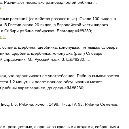
са. Различают несколько разновидностей рябины …
а
ых растений (семейство розоцветные). Около 100 видов, в
 В России около 20 видов, в Европейской части широко
 в Сибири рябина сибирская. Благодаря&#8230; …
варь
; оспина, щербина, щербинка, конопушка, пятнышко Словарь
пина, щербина, щербинка; конопушка (разг.) Словарь
й справочник. М.: Русский язык. З. Е.&#8230; …
я, что ограничивает ее употребление. Рябина вымачивается
уется 1 2 минуты и после полного обсушивания может
я рябины варят заранее, до средней&#8230; …
исц. I, 5. Рябина, холоп. 1498. Писц. IV, 95. Рябина Семенов,
сем. розоцветных, с оранжево красными ягодами, собранными