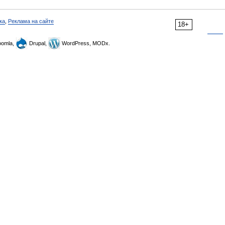
ка
,
Реклама на сайте
18+
omla,
Drupal,
WordPress, MODx.